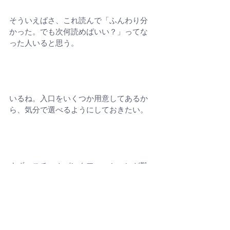
そういえばさ、これ読んで「ふんわり分
かった。でも次何読めばいい？」ってな
った人いると思う。
いるね。入口をいくつか用意してあるか
ら、気分で選べるようにしておきたい。
まず、スチームパンクファッションが難
しそうに見える人向けに前に「難しくな
い。今の基本だけまとめてみた」って回
出したよね。
喫茶蒸談「
スチームパンクファッション