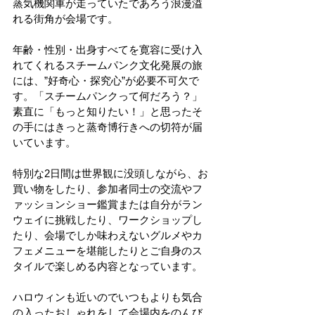
蒸気機関車が走っていたであろう浪漫溢
れる街角が会場です。
年齢・性別・出身すべてを寛容に受け入
れてくれるスチームパンク文化発展の旅
には、”好奇心・探究心”が必要不可欠で
す。「スチームパンクって何だろう？」
素直に「もっと知りたい！」と思ったそ
の手にはきっと蒸奇博行きへの切符が届
いています。
特別な2日間は世界観に没頭しながら、お
買い物をしたり、参加者同士の交流やフ
ァッションショー鑑賞または自分がラン
ウェイに挑戦したり、ワークショップし
たり、会場でしか味わえないグルメやカ
フェメニューを堪能したりとご自身のス
タイルで楽しめる内容となっています。
ハロウィンも近いのでいつもよりも気合
の入ったおしゃれをして会場内をのんび