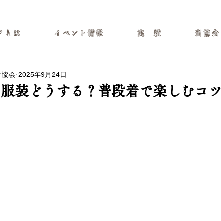
イト
クとは
イベント情報
実 績
当協会
ク協会
2025年9月24日
の服装どうする？普段着で楽しむコ