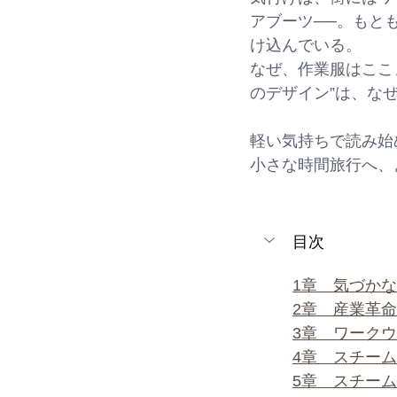
アブーツ──。もと
け込んでいる。
なぜ、作業服はここ
のデザイン”は、な
軽い気持ちで読み始
小さな時間旅行へ、
目次
1章　気づか
2章　産業革命
3章　ワークウ
4章　スチーム
5章　スチー