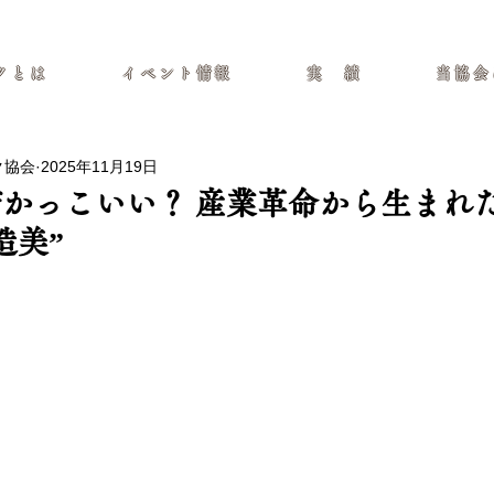
イト
クとは
イベント情報
実 績
当協会
ク協会
2025年11月19日
かっこいい？ 産業革命から生まれ
造美”