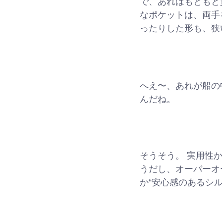
で、あれはもともと
なポケットは、両手
ったりした形も、狭
へえ〜、あれが船の
んだね。
そうそう。 実用性
うだし、オーバーオ
か“安心感のあるシ