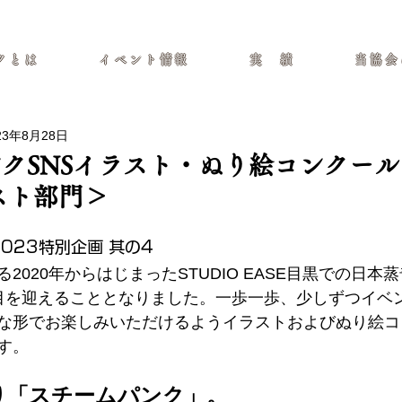
イト
クとは
イベント情報
実 績
当協会
23年8月28日
クSNSイラスト・ぬり絵コンクー
スト部門＞
023特別企画 其の4
2020年からはじまったSTUDIO EASE目黒での日本
目を迎えることとなりました。一歩一歩、少しずつイベ
な形でお楽しみいただけるようイラストおよびぬり絵コ
す。
り「スチームパンク」。