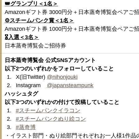
👑グランプリ＜1名＞
Amazonギフト券 3000円分＋日本蒸奇博覧会ペアご
⚙️スチームパンク賞＜1名＞
Amazonギフト券 1000円分＋日本蒸奇博覧会ペアご
🎖️入選＜3名＞
日本蒸奇博覧会ご招待券
日本蒸奇博覧会 公式SNSアカウント
以下2つのいずれかをフォローしていること
X(旧Twitter) 
@nihonjouki
Instagram    
@japansteampunk
ハッシュタグ
以下3つのいずれかの付けて投稿していること
#スチームパンクイラコン
#スチームパンクぬり絵コン
#蒸奇博
・イラスト部門・ぬり絵部門それぞれお一人様1作品