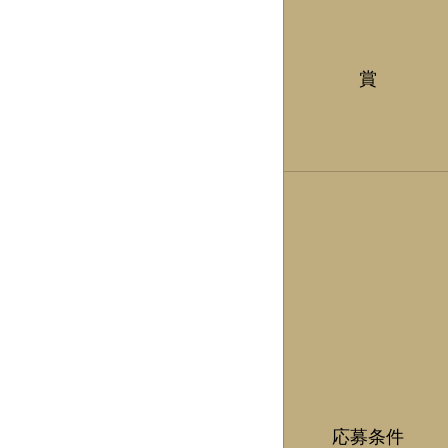
​賞
​応募条件