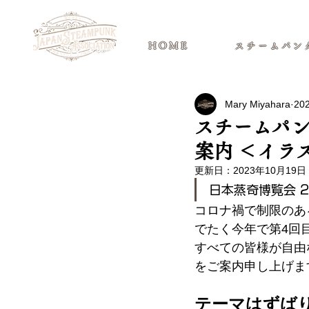
日本スチームパンク協会 | 公式サ
HOME
スチームパン
Mary Miyahara
20
スチームパン
案内 ＜イラ
更新日：
2023年10月19日
日本蒸奇博覧会 2
コロナ禍で制限のある
でたく今年で第4回
すべての皆様が自由
をご案内申し上げま
テーマはずば