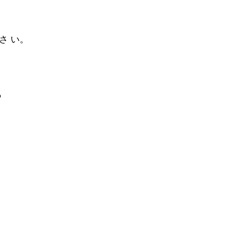
 い。 
る