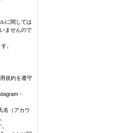
゙ルに関しては
いませんので
ます。 
の利用規約を遵守
agram・
。
す。