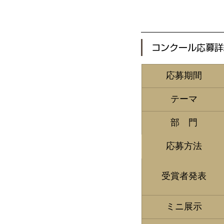
コンクール応募詳
​応募期間
​テーマ
​部　門
​応募方法
​受賞者発表
​ミニ展示