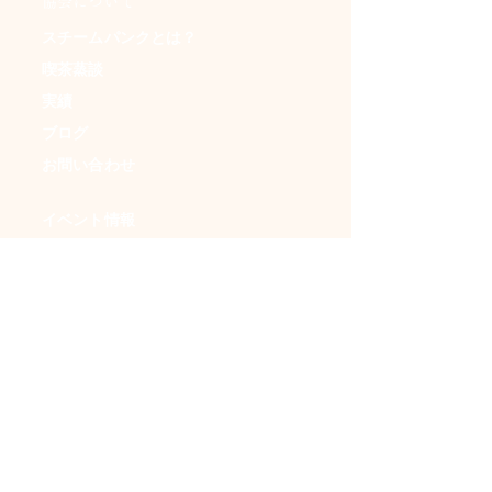
​協会について
スチームパンクとは？
喫茶蒸談
実績
ブログ
お問い合わせ
イベント情報
・日本蒸奇博覧会
・アンダークラフトマーケット
・ＳＦフリマ
・時空喫茶
・イベントカレンダー