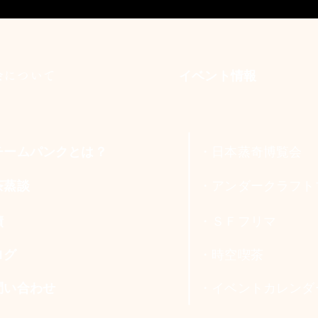
協会について
イベント情報
チームパンクとは？
・日本蒸奇博覧会
茶蒸談
・アンダークラフト
績
・ＳＦフリマ
ログ
・時空喫茶
問い合わせ
・イベントカレンダ