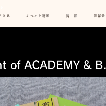
イト
クとは
イベント情報
実 績
当協会
ht of ACADEMY & B