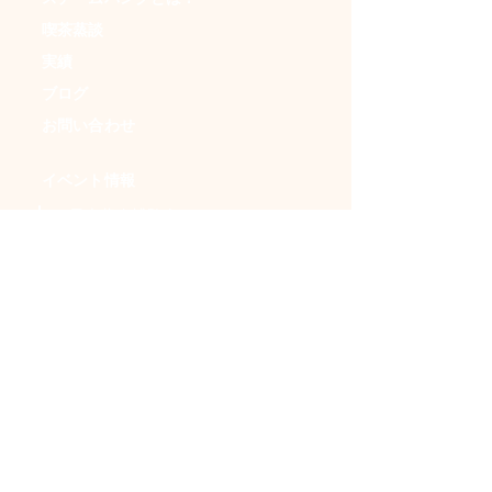
喫茶蒸談
実績
ブログ
お問い合わせ
イベント情報
・日本蒸奇博覧会
・アンダークラフトマーケット
・ＳＦフリマ
・時空喫茶
・イベントカレンダー