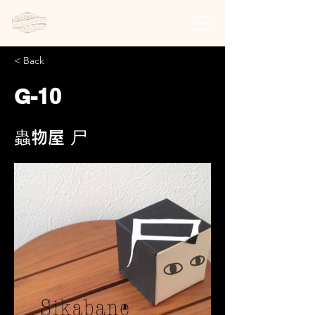
日本スチームパンク協会 | 公式サイト
< Back
G-10
蟲物屋 尸