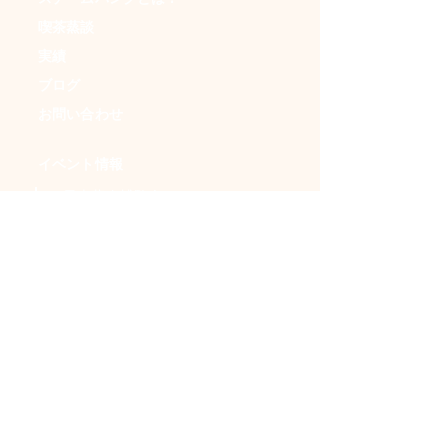
喫茶蒸談
実績
ブログ
お問い合わせ
イベント情報
・日本蒸奇博覧会
・アンダークラフトマーケット
・ＳＦフリマ
・時空喫茶
・イベントカレンダー