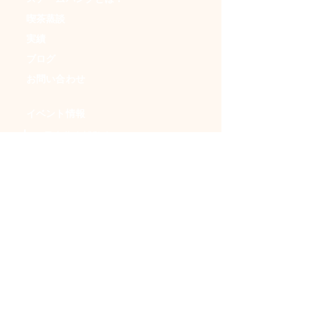
喫茶蒸談
実績
ブログ
お問い合わせ
イベント情報
・日本蒸奇博覧会
・アンダークラフトマーケット
・ＳＦフリマ
・時空喫茶
・イベントカレンダー