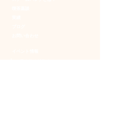
喫茶蒸談
実績
ブログ
お問い合わせ
イベント情報
・日本蒸奇博覧会
・アンダークラフトマーケット
・ＳＦフリマ
・時空喫茶
・イベントカレンダー