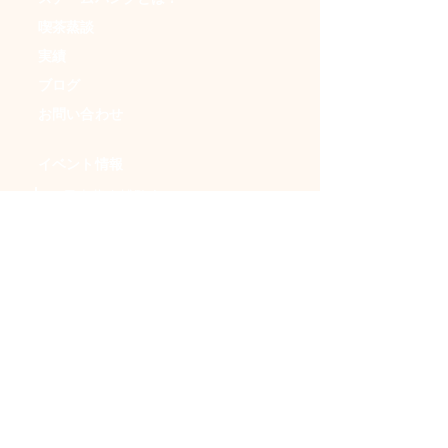
喫茶蒸談
実績
ブログ
お問い合わせ
イベント情報
・日本蒸奇博覧会
・アンダークラフトマーケット
・ＳＦフリマ
・時空喫茶
・イベントカレンダー