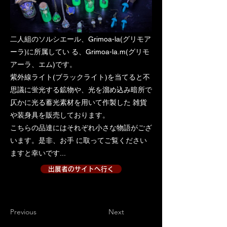
二人組のソルシエール、Grimoa-la(グリモア
ーラ)に所属してい る、Grimoa-la.m(グリモ
アーラ、エム)です。
紫外線ライト(ブラックライト)を当てると不
思議に蛍光する鉱物や、光を溜め込み暗所で
仄かに光る蓄光素材を用いて作製した 雑貨
や装身具を販売しております。
こちらの品達にはそれぞれ小さな物語がござ
います。是非、お手 に取ってご覧ください
ますと幸いです...
出展者のサイトへ行く
出展者のサイトへ行く２
Previous
Next