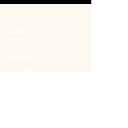
​協会について
スチームパンクとは？
喫茶蒸談
実績
ブログ
お問い合わせ
イベント情報
・日本蒸奇博覧会
・アンダークラフトマーケット
・ＳＦフリマ
・時空喫茶
・イベントカレンダー