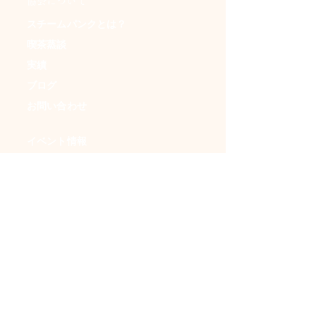
​協会について
スチームパンクとは？
喫茶蒸談
実績
ブログ
お問い合わせ
イベント情報
・日本蒸奇博覧会
・アンダークラフトマーケット
・ＳＦフリマ
・時空喫茶
・イベントカレンダー