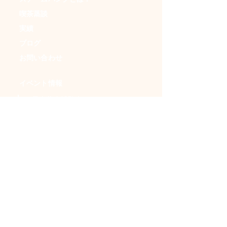
喫茶蒸談
実績
ブログ
お問い合わせ
イベント情報
・日本蒸奇博覧会
・アンダークラフトマーケット
・ＳＦフリマ
・時空喫茶
・イベントカレンダー