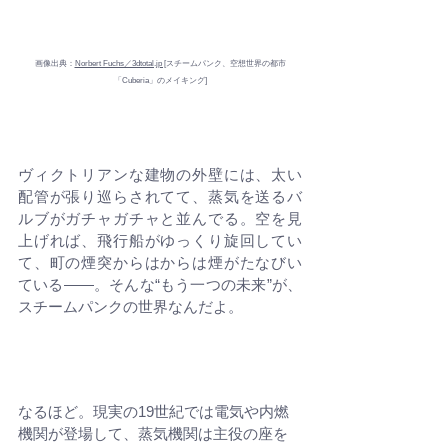
画像出典：
Norbert Fuchs／3dtotal.jp [
スチームパンク、空想世界の都市
「Cuberia」のメイキング
]
ヴィクトリアンな建物の外壁には、太い
配管が張り巡らされてて、蒸気を送るバ
ルブがガチャガチャと並んでる。空を見
上げれば、飛行船がゆっくり旋回してい
て、町の煙突からはからは煙がたなびい
ている――。そんな“もう一つの未来”が、
スチームパンクの世界なんだよ。
なるほど。現実の19世紀では電気や内燃
機関が登場して、蒸気機関は主役の座を