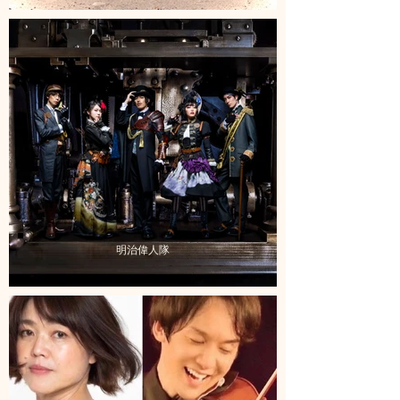
​明治偉人隊