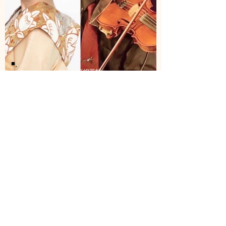
玲泉と高嶋英輔