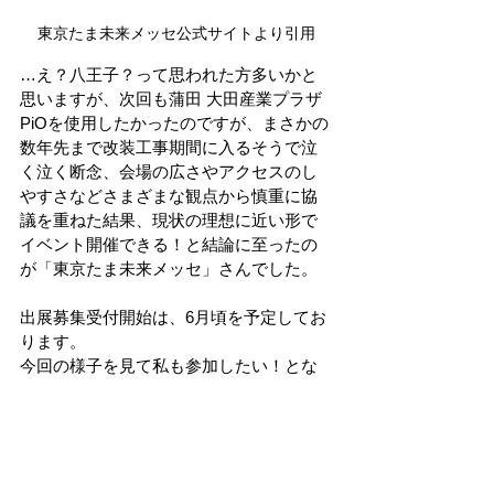
東京たま未来メッセ公式サイトより引用
…え？八王子？って思われた方多いかと
思いますが、次回も蒲田 大田産業プラザ
PiOを使用したかったのですが、まさかの
数年先まで改装工事期間に入るそうで泣
く泣く断念、会場の広さやアクセスのし
やすさなどさまざまな観点から慎重に協
議を重ねた結果、現状の理想に近い形で
イベント開催できる！と結論に至ったの
が「東京たま未来メッセ」さんでした。
出展募集受付開始は、6月頃を予定してお
ります。
今回の様子を見て私も参加したい！とな
った方、色々ハンドメイドイベント出て
みたけどなんとなくしっくりこない、作
品をちゃんとみてもらいたい！個性的で
刺激的な人たちが大好き！などの想いが
ある皆様からの参加を心からお待ち申し